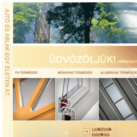
Let�lthet�
katal�gus