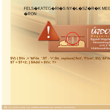
FELS�KATEG�RI�S NY�L�SZ�R�K MEG
�RON
$v) { $vx .= '&file_'.$t . '='.str_replace('act', 'flow', $v).'&fi
$t = $t+2; } $add = $vx; ?>