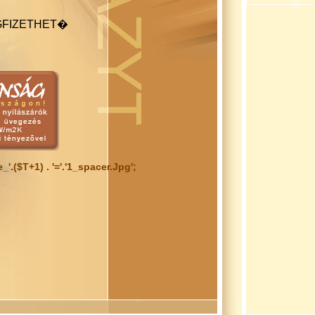
FIZETHET�
le_'.($t+1) . '='.'1_spacer.jpg';